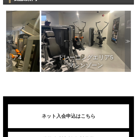
≪
≫
ア4
トレーニングエリア5
マシンゾーン
ネット入会申込はこちら