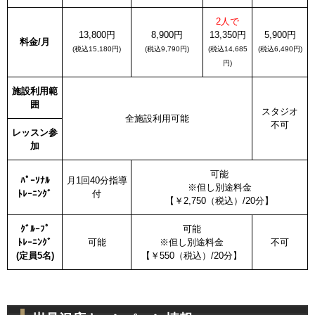
2人で
13,800円
8,900円
13,350円
5,900円
料金/月
(税込15,180円)
(税込9,790円)
(税込14,685
(税込6,490円)
円)
施設利用範
囲
スタジオ
全施設利用可能
不可
レッスン参
加
可能
ﾊﾟｰｿﾅﾙ
月1回40分指導
※但し別途料金
ﾄﾚｰﾆﾝｸﾞ
付
【￥2,750（税込）/20分】
ｸﾞﾙｰﾌﾟ
可能
ﾄﾚｰﾆﾝｸﾞ
可能
※但し別途料金
不可
(定員5名)
【￥550（税込）/20分】